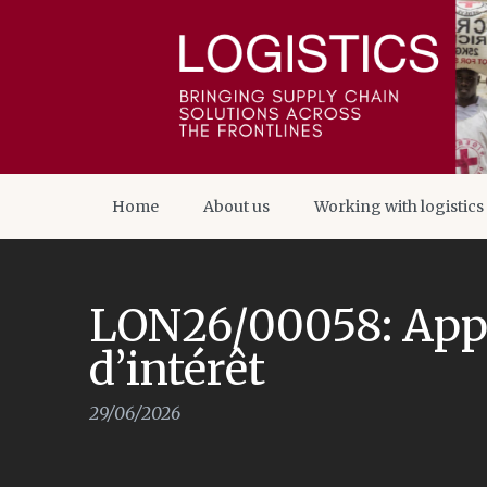
Home
About us
Working with logistics
LON26/00058: Appe
d’intérêt
29/06/2026