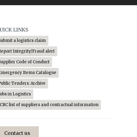
UICK LINKS
Submit a logistics claim
Report Integrity/Fraud alert
Supplier Code of Conduct
Emergency Items Catalogue
Public Tenders: Archive
Jobs in Logistics
ICRC list of suppliers and contractual information
Contact us