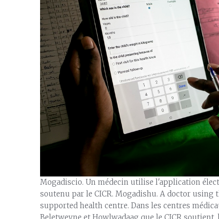
Mogadiscio. Un médecin utilise l'application él
soutenu par le CICR. Mogadishu. A doctor using 
supported health centre. Dans les centres médicau
Beletweyne et Howlwadaag que le CICR soutient, l