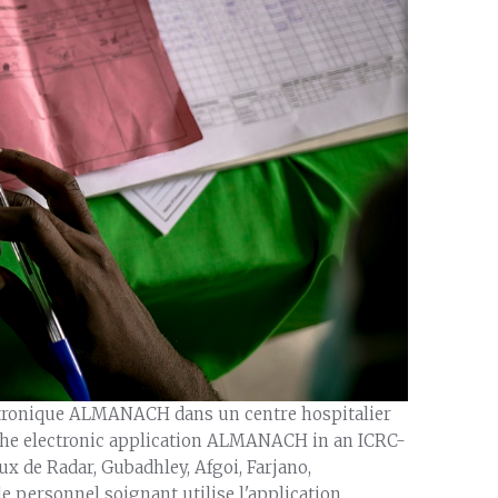
ectronique ALMANACH dans un centre hospitalier
the electronic application ALMANACH in an ICRC-
x de Radar, Gubadhley, Afgoi, Farjano,
e personnel soignant utilise l'application