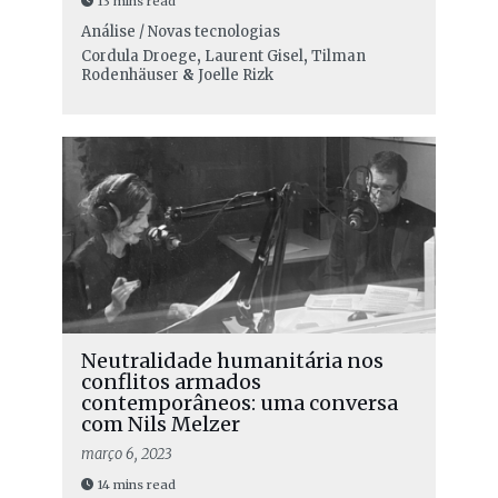
13 mins read
Análise / Novas tecnologias
Cordula Droege
,
Laurent Gisel
,
Tilman
Rodenhäuser
&
Joelle Rizk
Neutralidade humanitária nos
conflitos armados
contemporâneos: uma conversa
com Nils Melzer
março 6, 2023
14 mins read