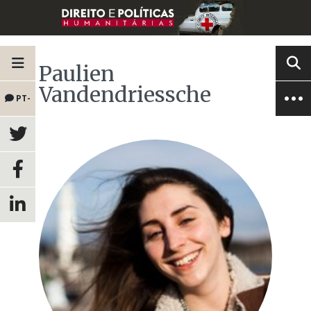
Paulien
Vandendriessche
PT-
BR