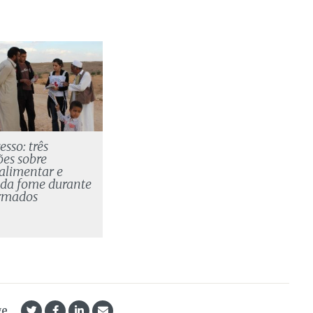
sso: três
ões sobre
alimentar e
 da fome durante
armados
ge