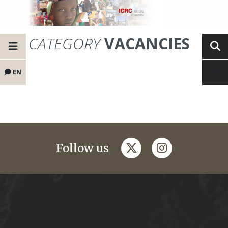
CATEGORY
VACANCIES
EN
twitter
instagram
Follow us