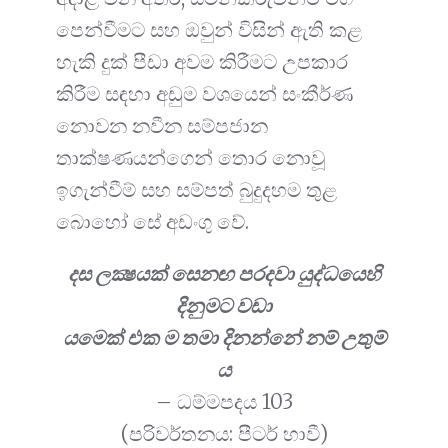
පෙන්වීමට සහ ඔවුන් විසින් ඇති කළ
හැකි දුක් පීඩා අවම කිරීමට උපකාර
කිරීම සඳහා අඩුම වශයෙන් සංකීර්ණ
නොවන නවීන සම්පජාන
තාක්ෂණයන්ගෙන් තොර නොවූ
ඉගැන්වීම් සහ සම්පත් බුදුදහම තුළ
බොහෝ සේ අඩංගු වේ.
දස ලක්‍ෂයක් සෙනඟ පරදවා යුද්ධයෙහි
දිනුමට වඩා
යමෙක් එක ම තමා දිනන්නේ නම් උතුම්
ය
– ධම්මපදය 103
(පරිවර්තනය: පීටර් හාවී)