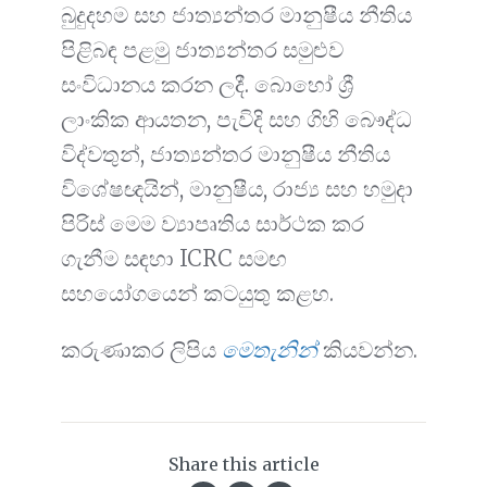
බුදුදහම සහ ජාත්‍යන්තර මානුෂීය නීතිය
පිළිබඳ පළමු ජාත්‍යන්තර සමුළුව
සංවිධානය කරන ලදී. බොහෝ ශ්‍රී
ලාංකික ආයතන, පැවිදි සහ ගිහි බෞද්ධ
විද්වතුන්, ජාත්‍යන්තර මානුෂීය නීතිය
විශේෂඥයින්, මානුෂීය, රාජ්‍ය සහ හමුදා
පිරිස් මෙම ව්‍යාපෘතිය සාර්ථක කර
ගැනීම සඳහා ICRC සමඟ
සහයෝගයෙන් කටයුතු කළහ.
කරුණාකර ලිපිය
මෙතැනින්
කියවන්න.
Share this article