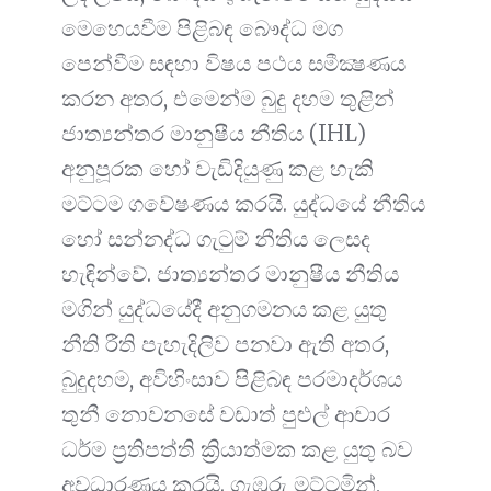
මෙහෙයවීම පිළිබඳ බෞද්ධ මග
පෙන්වීම සඳහා විෂය පථය සමීක්‍ෂණය
කරන අතර, එමෙන්ම බුදු දහම තුළින්
ජාත්‍යන්තර මානුෂීය නීතිය (IHL)
අනුපූරක හෝ වැඩිදියුණු කළ හැකි
මට්ටම ගවේෂණය කරයි. යුද්ධයේ නීතිය
හෝ සන්නද්ධ ගැටුම් නීතිය ලෙසද
හැඳින්වේ. ජාත්‍යන්තර මානුෂීය නීතිය
මගින් යුද්ධයේදී අනුගමනය කළ යුතු
නීති රීති පැහැදිලිව පනවා ඇති අතර,
බුදුදහම, අවිහිංසාව පිළිබඳ පරමාදර්ශය
තුනී නොවනසේ වඩාත් පුළුල් ආචාර
ධර්ම ප්‍රතිපත්ති ක්‍රියාත්මක කළ යුතු බව
අවධාරණය කරයි. ගැඹුරු මට්ටමින්,