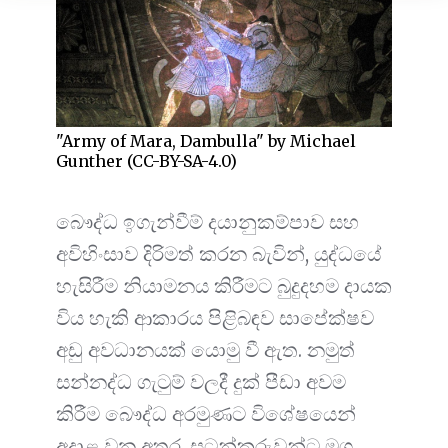
"Army of Mara, Dambulla" by Michael
Gunther (CC-BY-SA-4.0)
බෞද්ධ ඉගැන්වීම් දයානුකම්පාව සහ
අවිහිංසාව දිරිමත් කරන බැවින්, යුද්ධයේ
හැසිරීම නියාමනය කිරීමට බුදුදහම දායක
විය හැකි ආකාරය පිළිබඳව සාපේක්ෂව
අඩු අවධානයක් යොමු වී ඇත. නමුත්
සන්නද්ධ ගැටුම් වලදී දුක් පීඩා අවම
කිරීම බෞද්ධ අරමුණට විශේෂයෙන්
අදාළ වන අතර, සටන්කරුවන්ට මග