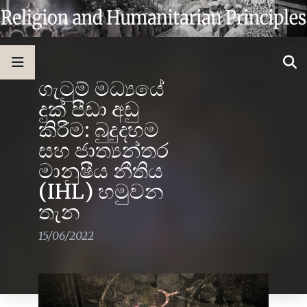
ගැටුම් මධ්‍යයේ
දුක් පීඩා අඩු
කිරීම: බුදුදහම
සහ ජාත්‍යන්තර
මානුෂීය නීතිය
(IHL) හමුවන
තැන
15/06/2022