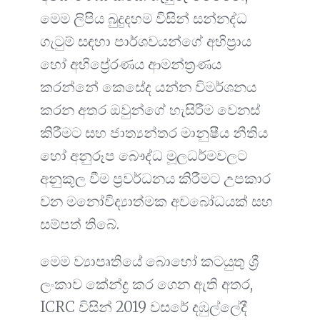
මෙම ලිපිය බුදුදහම විසින් සන්නද්ධ
ගැටුම් සඳහා පාර්ශවයන්ගේ අභිප්‍රාය
හෝ අභිප්‍රේරණය ආමන්ත්‍රණය
කරන්නේ කෙසේද යන්න විමර්ශනය
කරන අතර ඔවුන්ගේ හැසිරීම වෙනස්
කිරීමට සහ ජාත්‍යන්තර මානුෂීය නීතිය
හෝ අනුරූප බෞද්ධ මූලධර්මවලට
අනුකූල වීම ප්‍රවර්ධනය කිරීමට උපකාර
වන මනෝවිද්‍යාත්මක අවබෝධයක් සහ
සම්පත් තිබේ.
මෙම ව්‍යාපෘතියේ බොහෝ කටයුතු ශ්‍රී
ලංකාව කේන්ද්‍ර කර ගෙන ඇති අතර,
ICRC විසින් 2019 වසරේ දඹුල්ලේදී