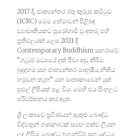
2017 දී, ජාත්‍යන්තර රතු කුරුස කමිටුව
(ICRC) මෙම තේමාවන් පිළිබඳ
ව්‍යාපෘතියකට පුරෝගාමී වූ අතර, එහි
ප්‍රතිඵලයක් ලෙස 2021 දී
Contemporary Buddhism සඟරාවේ
“ගැටුම් මධ්‍යයේ දුක් පීඩා අඩු කිරීම:
බුදුදහම සහ ජාත්‍යන්තර මානුෂීය නීතිය
හමුවන තැන” යන මාතෘකාවෙන් යුත්
පුළුල් ලිපියක් පළ විය. මෙහි එය සිංහලට
පරිවර්තනය කර ඇත.
ශ්‍රී ලංකාවේ ප්‍රවීණයන් ඇතුළු බෞද්ධ
විද්වතුන් ගණනාවක් සමඟ එක්ව ලියන
ලද ලිපිය, බෞද්ධ ඉගැන්වීම් සහ යුද්ධය