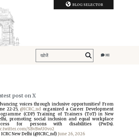
BLOG SELECTOR
HI
atest post on X
dvancing voices through inclusive opportunities! From
une 22-25,
@ICRC_nd
organized a Career Development
rogramme (CDP) Training of Trainers (ToT) in New
elhi, promoting social inclusion and equal workplace
ccess for persons with disabilities (PwDs).
ic.twitter.com/SBvBwU0vo2
 ICRC New Delhi (@ICRC_nd)
June 26, 2026