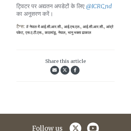
ट्विटर पर अद्यतन अपडेटों के लिए
@ICRC_nd
का अनुसरण करें।
टैग्स:
,
,
,
# नेपाल में आई.सी.आर.सी.
आई.एच.एल.
आई.सी.आर.सी.
आंद्रे
,
,
,
,
पकेट
एस.ए.टी.एस.
काठमांडु
नेपाल
भानु भक्ता ढाकाल
Share this article
twitter
youtube
Follow us