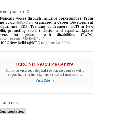
atest post on X
dvancing voices through inclusive opportunities! From
une 22-25,
@ICRC_nd
organized a Career Development
rogramme (CDP) Training of Trainers (ToT) in New
elhi, promoting social inclusion and equal workplace
ccess for persons with disabilities (PwDs).
ic.twitter.com/SBvBwU0vo2
 ICRC New Delhi (@ICRC_nd)
June 26, 2026
ICRC ND Resource Centre
Click to visit our digital resource centre with
reports, brochures, and curated materials.
Visit Site →
esources
Commentaries