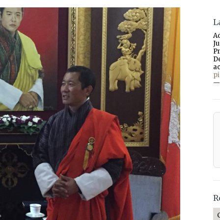
L
A
J
P
D
a
p
—
R