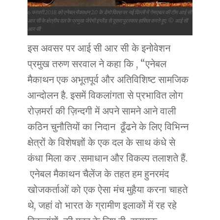
6 फरवरी 2018 को एनेबल मैकाथन 2.0 के डेमो दिवस पर नई दिल्ली में गेमएबल की टीम आई सी
आर सी के क्षेत्रीय दल के प्रमुख जेरेमी इंग्लैंड से दूसरा पुरस्कार हासिल करते हुए. © आई सी
आर सी
इस अवसर पर आई सी आर सी के इनोवेशन
प्रमुख तरुण सरवाल ने कहा कि , “एनेबल
मैकाथन एक अभूतपूर्व और अतिविशिष्ट सामजिक
आन्दोलन है. इसमें विकलांगता से प्रभावित लोग
रोज़मर्रा की ज़िन्दगी में अपने सामने आने वाली
कठिन चुनौतियों का निदान ढूँढने के लिए विभिन्न
क्षेत्रों के विशेषज्ञों के एक दल के साथ कंधे से
कंधा मिला कर .समाधान और विकल्प तलाशते हैं.
एनेबल मैकाथन चैलेंज के तहत हम हुनरमंद
खोजकर्ताओं को एक ऐसा मंच मुहैया करना चाहते
थे, जहां वो भारत के ग्रामीण इलाकों में रह रहे