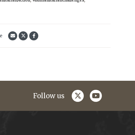
nitarianAction
#humanitarianchallenges
le
twitter
youtube
Follow us