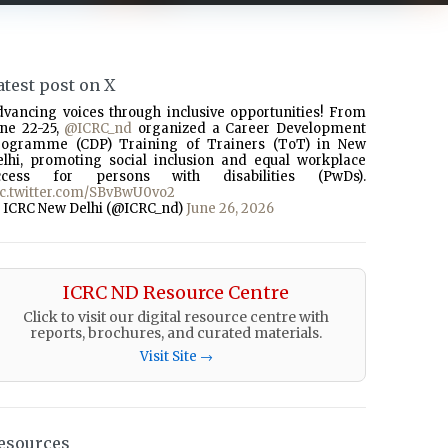
atest post on X
dvancing voices through inclusive opportunities! From
une 22-25,
@ICRC_nd
organized a Career Development
rogramme (CDP) Training of Trainers (ToT) in New
elhi, promoting social inclusion and equal workplace
ccess for persons with disabilities (PwDs).
ic.twitter.com/SBvBwU0vo2
 ICRC New Delhi (@ICRC_nd)
June 26, 2026
ICRC ND Resource Centre
Click to visit our digital resource centre with
reports, brochures, and curated materials.
Visit Site →
esources