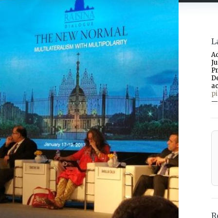
L
A
J
P
D
a
p
—
R