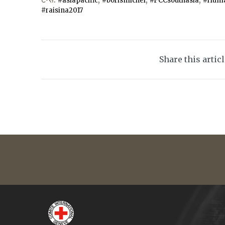
#asiapacific
#borismichel
#FCCsouthasia
#Huma
#raisina2017
Share this artic