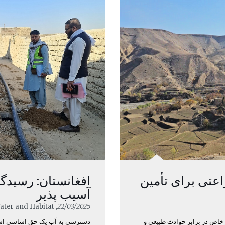
افغانستان: رسیدگ
اعتی برای تأمین
آسیب پذیر
, Climate Change / Water and Habitat
22/03/2025
خاص در برابر حوادث طبیعی و