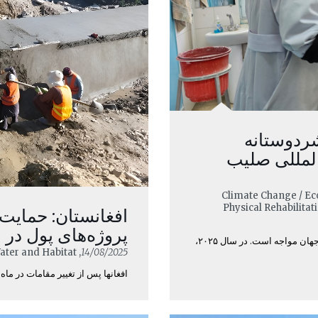
شردوستانه
المللی صلیب
, Climate Change / Ec
Physical Rehabilita
افغانستان: حمایت 
پروژه‌های پول در ب
افغانستان همچنان با یکی از شدیدترین چالش های بشردوستانه جهان مواجه است. در سال ۲۰۲۵،
, Climate Change / Economic Security / Water and Habitat
14/08/2025
افغانها پس از تغییر مقامات در ماه آگست ۲۰۲۱ با بحران جدی بشری 