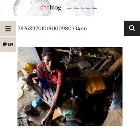
787689701000100980734no
EN