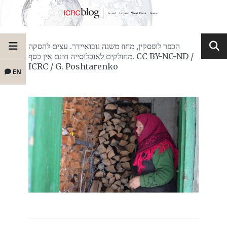
הכפר לופסקין, מחוז משנה נובואיידר. עצים להסקה
מחולקים לאוכלוסייה חינם אין כסף. CC BY-NC-ND /
ICRC / G. Poshtarenko
EN