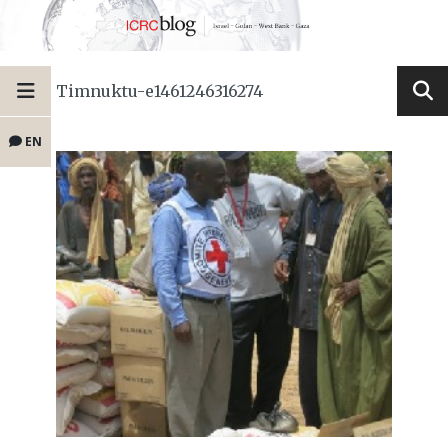
Timnuktu-e1461246316274
EN