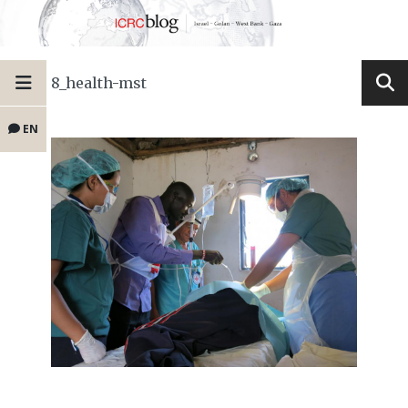
8_health-mst
EN