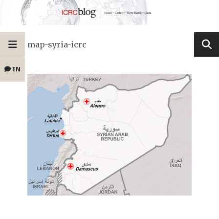
map-syria-icrc
EN