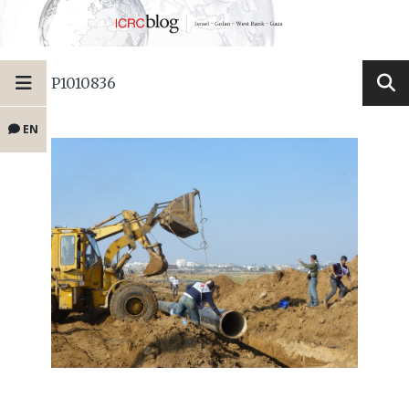
P1010836
EN