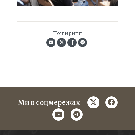
Поширити
twitter
faceboo
Ми в соцмережах
youtube
telegram