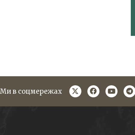
twitter
facebook
youtube
te
Ми в соцмережах