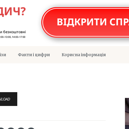
ізи
Факти і цифри
Корисна інформація
NLOAD