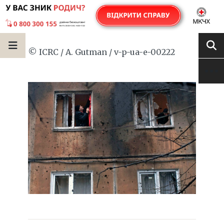
© ICRC / A. Gutman / v-p-ua-e-00222