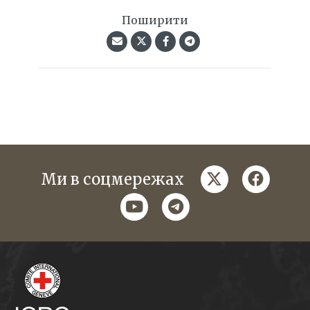
Поширити
twitter
faceboo
Ми в соцмережах
youtube
telegram