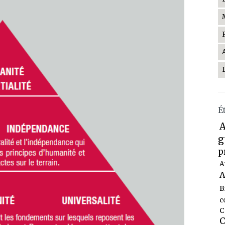
É
A
g
p
A
A
B
c
C
C