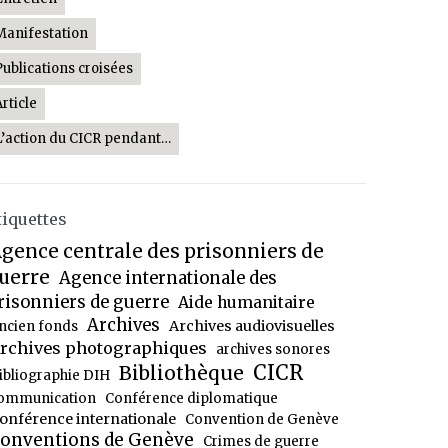
Manifestation
Publications croisées
Article
L’action du CICR pendant…
tiquettes
gence centrale des prisonniers de
uerre
Agence internationale des
risonniers de guerre
Aide humanitaire
Archives
Archives audiovisuelles
ncien fonds
rchives photographiques
archives sonores
CICR
Bibliothèque
ibliographie DIH
ommunication
Conférence diplomatique
onférence internationale
Convention de Genève
onventions de Genève
Crimes de guerre