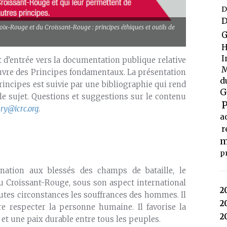
D
D
x-Rouge et du Croissant-Rouge : principes éthiques et outils de
G
H
I
d’entrée vers la documentation publique relative
M
œuvre des Principes fondamentaux. La présentation
d
rincipes est suivie par une bibliographie qui rend
G
e sujet. Questions et suggestions sur le contenu
P
ary@icrc.org
.
a
r
m
p
nation aux blessés des champs de bataille, le
u Croissant-Rouge, sous son aspect international
2
 toutes circonstances les souffrances des hommes. Il
2
ire respecter la personne humaine. Il favorise la
2
et une paix durable entre tous les peuples.