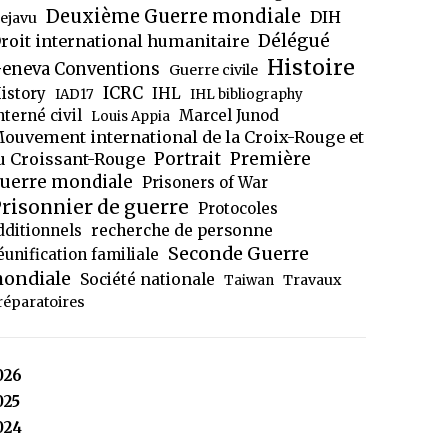
Deuxième Guerre mondiale
DIH
ejavu
Délégué
roit international humanitaire
Histoire
eneva Conventions
Guerre civile
ICRC
istory
IHL
IAD17
IHL bibliography
nterné civil
Marcel Junod
Louis Appia
ouvement international de la Croix-Rouge et
Portrait
Première
u Croissant-Rouge
uerre mondiale
Prisoners of War
risonnier de guerre
Protocoles
dditionnels
recherche de personne
Seconde Guerre
éunification familiale
ondiale
Société nationale
Travaux
Taiwan
réparatoires
026
025
024