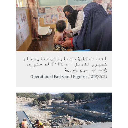
افغانستان: د عملياتي حقایقو او
شمېرو لنډيز – د ۲۰۲۵ له جنورۍ
څخه تر جون پورې:
, Operational Facts and Figures
17/08/2025