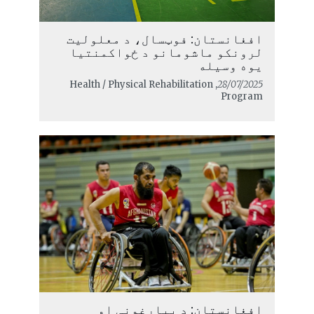
افغانستان: فوټسال، د معلولیت
لرونکو ماشومانو د ځواکمنتیا
یوه وسیله
, Health / Physical Rehabilitation
28/07/2025
Program
افغانستان: د بیارغونې او