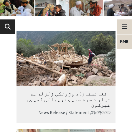
PS
افغانستان: د وژونکې زلزله په
تړاو د سره صلیب نړیوالې کمیټې
غبرګون
, News Release / Statement
03/09/2025